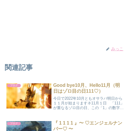
みっこ
関連記事
Good bye10月、Hello11月（明
ブログ
日はゾロ目の日111♡）
今日で2022年10月ともオサラバ明日から
１１月が始まりますネ11月１日 「111」
が重なるゾロ目の日、この「1」の数字の
エネルギーって始まりのエネルギー何か
が新しく始まるスタートのエネルギーそ
して明日11/1は一粒万倍日＆大安吉日が
『 1 1 1 1 』〜 ♡エンジェルナン
ブログ
重なっ...
バー♡ 〜