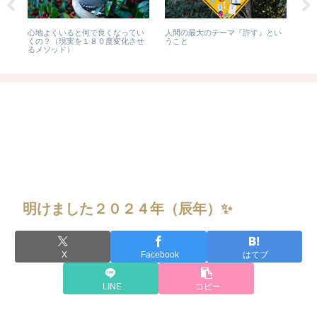
イ
心地よくいると何で良くなってい
人間の最大のテーマ『許す』とい
「チ
くの？（現実を１８０度変化させ
うこと
ノポ
るメソッド）
グPa
明けました２０２４年（辰年）✨
X
Facebook
はてブ
LINE
コピー