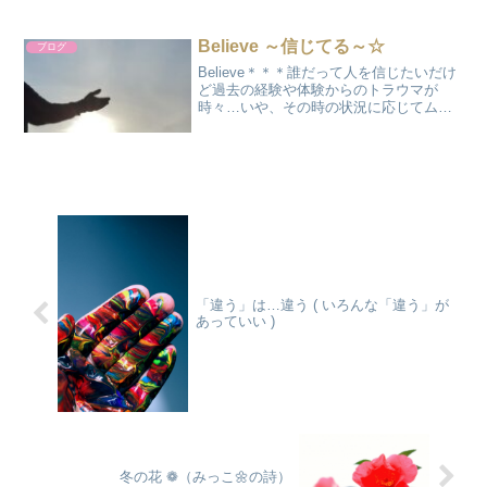
度を超す競争心は痛いんじゃないのカ
ナ…そんな風に思う今日この頃一人っ子
で育った私は比べられる対象がいなかっ
Believe ～信じてる～☆
ブログ
た為人との勝ち負けや比較に...
Believe＊＊＊誰だって人を信じたいだけ
ど過去の経験や体験からのトラウマが
時々…いや、その時の状況に応じてムク
ムクと顔を出す信じたい、だけど信じら
れない行ったり来たりのその時はそこか
ら離れて違う世界に行けばいいいいんだ
よ…そのままで時々...
「違う」は…違う ( いろんな「違う」が
あっていい )
冬の花 ❁（みっこ🌼の詩）