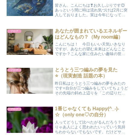
皆さん、こんにちは❣お久しぶりです😊
あっという間に時は流れ気づけば2月に突
入しておりました。実は今年になってか
ら確実に昨年の空気と変わっているのを
感じる私なのです。何なのでしょう？何
なのでしょう？この感じ🤔立春を過ぎて
あなたが囲まれているエネルギー
ブログ
皆さんの中でも同じよう...
はどんなもの？（My room編）
こんにちは！ 今日もいい天気いきなり
ですが、あなたの望む未来はどんなこと
ですか？こんな家に住みたい趣味の世界
で生きたい、世界中を旅してみたいetc.夢
は果てしなく広がりますよね！そしてな
りたい自分を想像している時とってもウ
とうとう三つ編みの夢を見た
ブログ
キウキワクワク♪い...
⭐（現実創造 話題の本）
昨日私はとうとう三つ編みの夢をみたの
です⭐自分が三つ編みをしていてちょうど
その先端の斜め上辺りを「この辺りだ
よ」なんて言っている夢 wwこんにちは
😊みっこ🌼です。いきなり何のことだか
わかりませんよね❣いや、『 三つ編み 』
1番じゃなくても Happy(^_-)-
ブログ
というワードにピン...
☆（only one♡の自分）
人ってどうして比べたがるんだろう？そ
りゃあ人によく思われたいっていう気持
ちわからないでもないです。だけどサ、