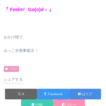
『 Feelin’ Go(o)d ♪ 』
おかげ様で
みっこ🌼無事復活
✨
ブログ
シェアする
X
Facebook
はてブ
LINE
コピー