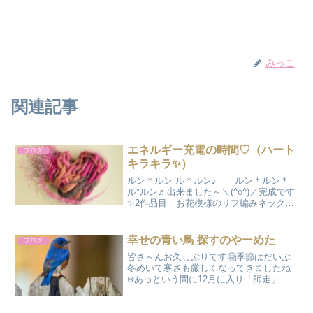
みっこ
関連記事
エネルギー充電の時間♡（ハート
ブログ
キラキラ✨）
ルン＊ルン ル＊ルン♪ ルン＊ルン＊
ル*ルン♬出来ました～＼(^o^)／完成です
✨2作品目 お花模様のリフ編みネックウ
ォーマーです初めてのリフ編みで難しか
った～あえて余裕を持たせて作ったので
すが、広げると少し大きめ、よく見ると
幸せの青い鳥 探すのやーめた
ブログ
目の粗さも...
皆さ～んお久しぶりです🤗季節はだいぶ
冬めいて寒さも厳しくなってきましたね
❄️あっという間に12月に入り「師走」と
いうだけあって毎日を忙しなく過ごして
いるみっこ🌼でございます🙂その中で私
が感じる幸せの時間はやはり編み物をし