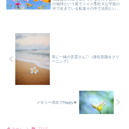
の地球という星で☆☆☆🌎壮大な宇宙の
中で生きている私達その中で法則という
ものがあるらしい信じるも信じないもあ
なた自身あなた次第でそれでいいでもね
＊＊＊私が生きている長い月日の中で強
烈に気付いたこと教えるね...
常に一緒の言霊さん♡（潜在意識をクリ
ーニング）
メモリー消去でHappy🍀
ホーム
ブログ