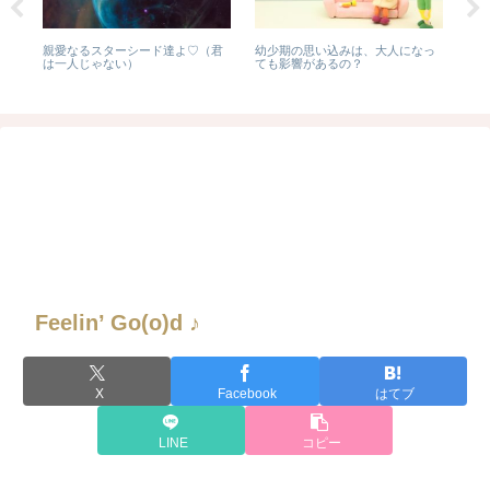
る
親愛なるスターシード達よ♡（君
幼少期の思い込みは、大人になっ
「チ
は一人じゃない）
ても影響があるの？
ノポ
グPa
Feelin’ Go(o)d ♪
X
Facebook
はてブ
LINE
コピー