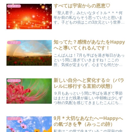
ている時間🧶寒い日に...
すべては宇宙からの恩恵♡
ブログ
「聖人君子」みたいなタイトル＊＊＊何
年か前の私ならそう思っていたと想いま
す。子どもの頃はこの3次元という世界が
何もしなくても楽しくて、嬉しくて毎日
があっという間に過ぎて夢は必ず叶うも
のだと信じていましたけれど少しずつ大
人になっていく過程の中...
知ってた？感情があなたをHappy
ブログ
へと導いてくれるんです！
こんばんは！7月も半ばを過ぎ毎日があっ
という間に過ぎていきますね！ここの
所、気候が定まらず、心までも何だかモ
ヤモヤするっていう方が結構多いように
感じます。毎日を充実して過ごすことが
出来ればあまり感じることがないのでし
新しい自分へと変化する☆（パラ
ブログ
ょうが、そこは我ら人間に...
レルに移行する直前の状態）
９月もあっという間に半ばを過ぎて季節
はまだまだ残暑が厳しい中朝晩は少しず
つ秋の気配を感じてきましたこんにち
は❣ みっこ🌼です実は中々記事を書け
ない状態が続いていました…良いのか悪
いのかとても正直な私は今ココにいる自
9月＊大切なあなたへーHappyへ
ブログ
分が想っていない事は嘘でも...
の氣づきを💐（みっこの詩）
私達はこの世で生きているこの宇宙の中