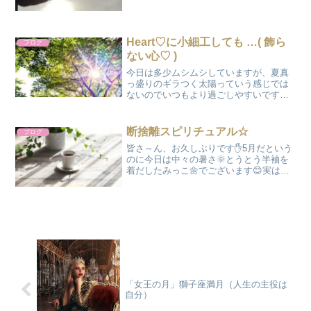
ムクと顔を出す信じたい、だけど信じら
れない行ったり来たりのその時はそこか
ら離れて違う世界に行けばいいいいんだ
よ…そのままで時々...
Heart♡に小細工しても …( 飾ら
ブログ
ない心♡ )
今日は多少ムシムシしていますが、夏真
っ盛りのギラつく太陽っていう感じでは
ないのでいつもより過ごしやすいですお
久しぶりです、みっこ🌼です。今日のお
天気の感じとワタシの心の状態がマッチ
したのか今日は久しぶりにブログを書い
断捨離スピリチュアル☆
ブログ
てみようと思ったのです。...
皆さ～ん、お久しぶりです✋5月だという
のに今日は中々の暑さ🌞とうとう半袖を
着だしたみっこ🌼でございます😊実は、
最近の私に宇宙さんはいろいろと教えて
くれるのですよ。ここのところの私はな
ぜだか過去のネガティブメモリーに打ち
のめされそうな日が続き...
「女王の月」獅子座満月（人生の主役は
自分）