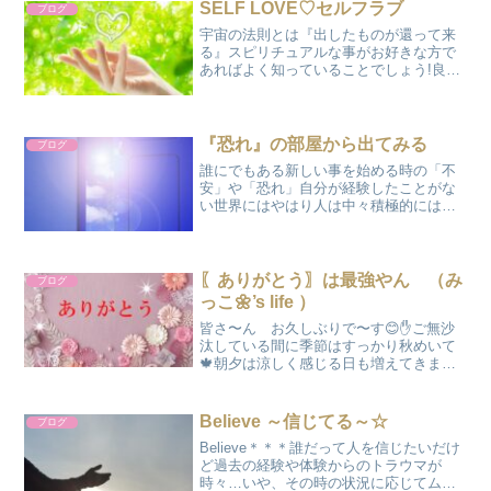
SELF LOVE♡セルフラブ
ブログ
宇宙の法則とは『出したものが還って来
る』スピリチュアルな事がお好きな方で
あればよく知っていることでしょう!良い
ものを放てば良いものが還って来る。そ
の逆も又然りです。けれど自分が満たさ
れていないような状態が続く時、この良
いものを放っていくとい...
『恐れ』の部屋から出てみる
ブログ
誰にでもある新しい事を始める時の「不
安」や「恐れ」自分が経験したことがな
い世界にはやはり人は中々積極的には動
けなかったりします。それでも心の中で
は自分の望みを叶えたいという想いがあ
りそこにジレンマが生じ気付けばなんだ
かモヤモヤする…そしてそ...
〖ありがとう〗は最強やん （み
ブログ
っこ🌼’s life ）
皆さ〜ん お久しぶりで〜す😊✋ご無沙
汰している間に季節はすっかり秋めいて
🍁朝夕は涼しく感じる日も増えてきまし
たネ。私はと言えば自分の時間がつくれ
る時は大好きな編み物🧶をしながら静か
な空間を楽しんでいます♪っというか編み
Believe ～信じてる～☆
ブログ
物をしながら聴く大好き...
Believe＊＊＊誰だって人を信じたいだけ
ど過去の経験や体験からのトラウマが
時々…いや、その時の状況に応じてムク