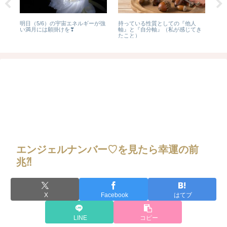
明日（5/6）の宇宙エネルギーが強
持っている性質としての『他人
幼
い満月には願掛けを❣
軸』と『自分軸』（私が感じてき
て
たこと）
エンジェルナンバー♡を見たら幸運の前
兆⁈
X
Facebook
はてブ
LINE
コピー