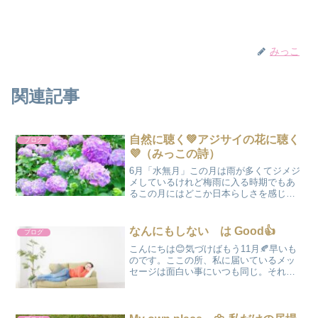
みっこ
関連記事
自然に聴く💚アジサイの花に聴く
ブログ
💜（みっこの詩）
6月「水無月」この月は雨が多くてジメジ
メしているけれど梅雨に入る時期でもあ
るこの月にはどこか日本らしさを感じさ
せる🐌梅雨の晴れ間の散歩道に🚶‍♀️カラフ
ルなアジサイの花にたくさん出会い静か
な時をGiveしてもらえた。「無」になっ
なんにもしない は Good👍
ブログ
て歩くただ何...
こんにちは😊気づけばもう11月🍂早いも
のです。ここの所、私に届いているメッ
セージは面白い事にいつも同じ。それ
は 『 何もしない時間をつくりなさい
』 というメッセージなのです。フ
フフ ＊＊＊いきなり何を言っているかわ
かりませんよね😅実は...