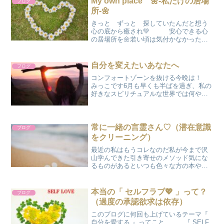
My own place 🌼-私だけの居場
ブログ
所-🌼
きっと ずっと 探していたんだと想う
心の底から癒され💚 安心できる心
の居場所を🌼若い頃は気付かなかった…
それが当たり前の日常にあることを＊＊
＊♡本当に長い年月を越えていろんな経
験や体験を重ね、様々な感情を味わいだ
自分を変えたいあなたへ
ブログ
からこそ気づいた💡そんな...
コンフォートゾーンを抜ける今晩は！
みっこです6月も早くも半ばを過ぎ、私の
好きなスピリチュアルな世界では何やら
6/21の夏至に向けてざわついております
ね！今迄あまり夏至に注目をしていなか
った私ですが、この日はどうやら中々意
味深い日でもあるよ...
常に一緒の言霊さん♡（潜在意識
ブログ
をクリーニング）
最近の私はもうコレなのだ私が今まで沢
山学んできた引き寄せのメソッド気にな
るものがあるといつも色々な方の本や動
画を拝見して興味深く学んできました。
その中でもやっぱりここに辿り着く的な
私の中で腑に落ちる感覚はやはり【記憶
本当の「 セルフラブ💖 」って？
ブログ
のクリーニング】です。今...
（過度の承認欲求は依存）
このブログに何回も上げているテーマ『
自分を愛する 』ってこと 『 SELF